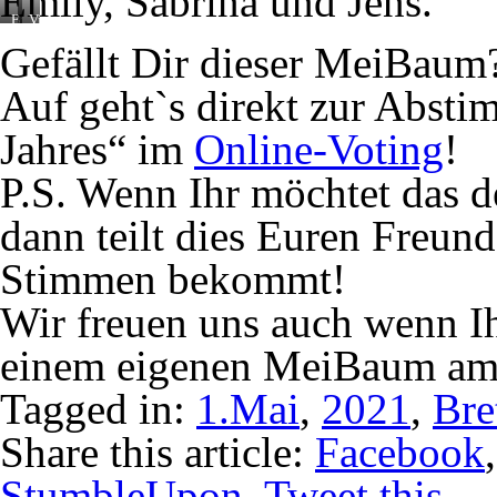
Emily, Sabrina und Jens.
Bretonischer
Vive
MeiBaum
la
Gefällt Dir dieser MeiBaum
Bretagne
Auf geht`s direkt zur Abst
Jahres“ im
Online-Voting
!
P.S. Wenn Ihr möchtet das 
dann teilt dies Euren Freun
Stimmen bekommt!
Wir freuen uns auch wenn Ih
einem eigenen MeiBaum am
Tagged in:
1.Mai
,
2021
,
Bre
Share this article:
Facebook
StumbleUpon
,
Tweet this