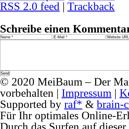
RSS 2.0 feed
|
Trackback
Schreibe einen Kommenta
© 2020 MeiBaum – Der Mai
vorbehalten |
Impressum
|
K
Supported by
raf*
&
brain-c
Für Ihr optimales Online-Erl
Durch das Surfen auf dieser 